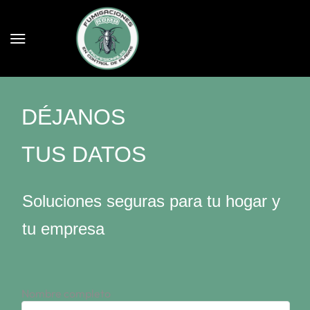
DÉJANOS
TUS DATOS
Soluciones seguras para tu hogar y
tu empresa
Nombre completo